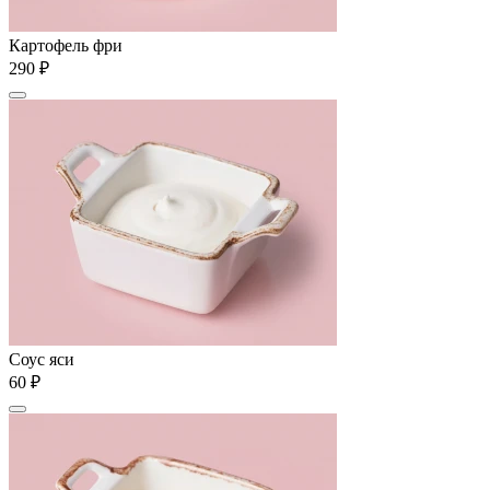
Картофель фри
290 ₽
Соус яси
60 ₽