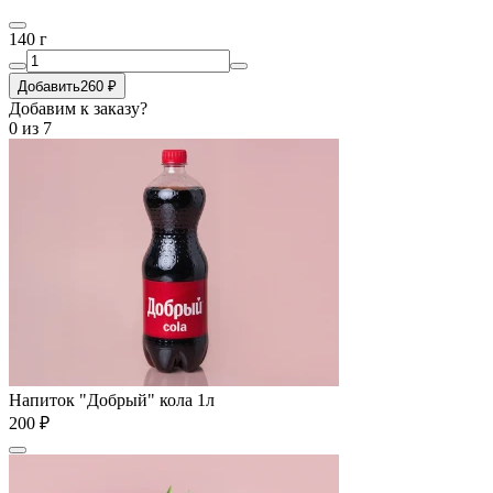
140 г
Добавить
260 ₽
Добавим к заказу?
0
из 7
Напиток "Добрый" кола 1л
200 ₽