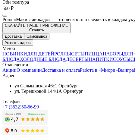
Эби темпура
560 ₽
Ролл «Маки с авокадо» — это легкость и свежесть в каждом ук
СКАЧАЙТЕ НАШЕ ПРИЛОЖЕНИЕ
Скачать
Доставка
Самовывоз
Указать адрес
Меню
НОВИНКИ
ДЛЯ ДЕТЕЙ
РОЛЛЫ
СЕТЫ
ПИЦЦА
НАБОРЫ
ДЛЯ
БЛЮДА
ХОЛОДНЫЕ БЛЮДА
ДЕСЕРТЫ
НАПИТКИ
СОУСЫ
С
О заведении
Акции
О компании
Доставка и оплата
Работа в «Миори»
Выигра
Адрес
ул Салмышская 46с1 Оренбург
ул. Терешковой 144/1А Оренбург
Телефон
+7 (3532)50-56-99