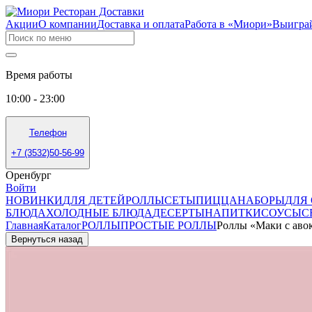
Акции
О компании
Доставка и оплата
Работа в «Миори»
Выигра
Время работы
10:00 - 23:00
Телефон
+7 (3532)50-56-99
Оренбург
Войти
НОВИНКИ
ДЛЯ ДЕТЕЙ
РОЛЛЫ
СЕТЫ
ПИЦЦА
НАБОРЫ
ДЛЯ
БЛЮДА
ХОЛОДНЫЕ БЛЮДА
ДЕСЕРТЫ
НАПИТКИ
СОУСЫ
С
Главная
Каталог
РОЛЛЫ
ПРОСТЫЕ РОЛЛЫ
Роллы «Маки с аво
Вернуться назад