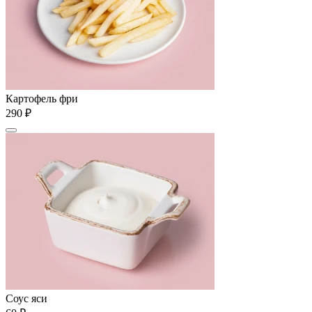
Картофель фри
290 ₽
Соус яси