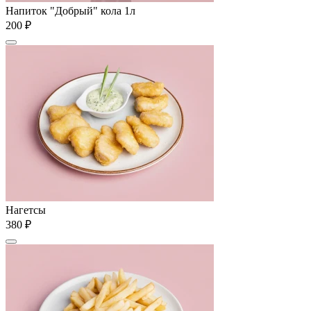
Напиток "Добрый" кола 1л
200 ₽
Нагетсы
380 ₽