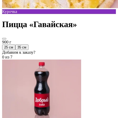
Курочка
Пицца «Гавайская»
900 г
25 см
35 см
Добавим к заказу?
0
из 7