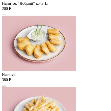
Напиток "Добрый" кола 1л
200 ₽
Нагетсы
380 ₽