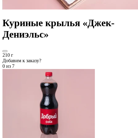
Куриные крылья «Джек-
Дениэльс»
210 г
Добавим к заказу?
0
из 7