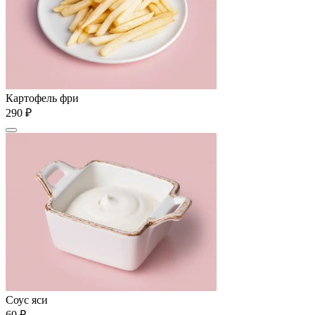
Картофель фри
290 ₽
Соус яси
60 ₽