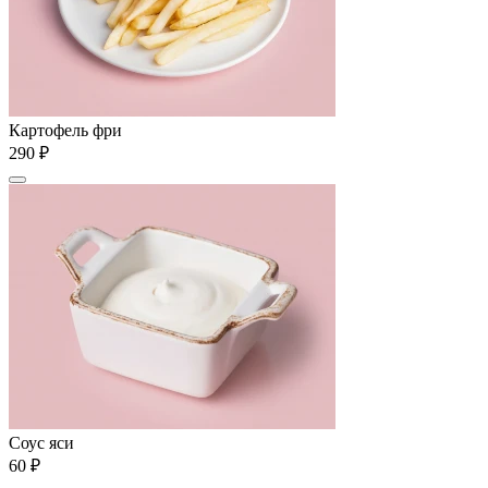
Картофель фри
290 ₽
Соус яси
60 ₽