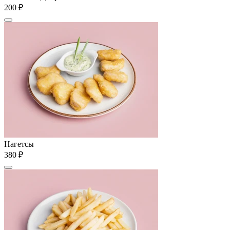
200 ₽
Нагетсы
380 ₽