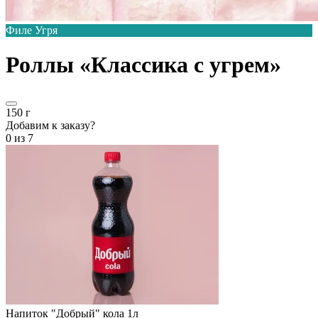
Филе Угря
Роллы «Классика с угрем»
150 г
Добавим к заказу?
0
из 7
Напиток "Добрый" кола 1л