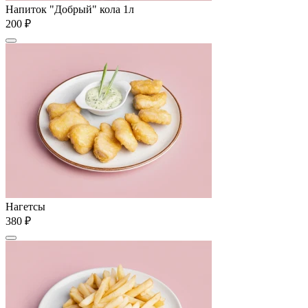
Напиток "Добрый" кола 1л
200 ₽
Нагетсы
380 ₽