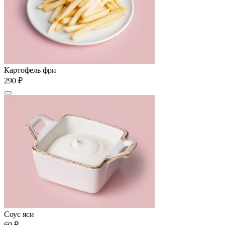
Картофель фри
290 ₽
Соус яси
60 ₽