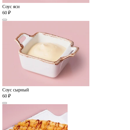
Соус яси
60 ₽
Соус сырный
60 ₽