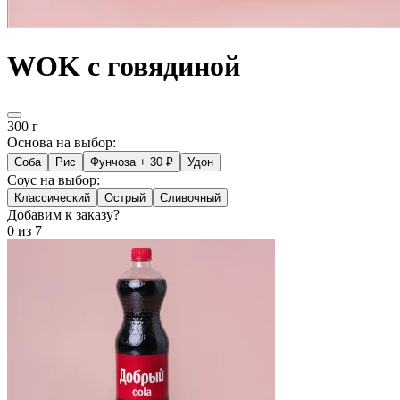
WOK с говядиной
300 г
Основа на выбор:
Соба
Рис
Фунчоза
+ 30 ₽
Удон
Соус на выбор:
Классический
Острый
Сливочный
Добавим к заказу?
0
из 7