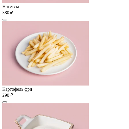
Нагетсы
380 ₽
Картофель фри
290 ₽