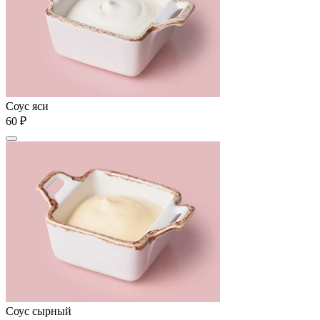
Соус яси
60 ₽
Соус сырный