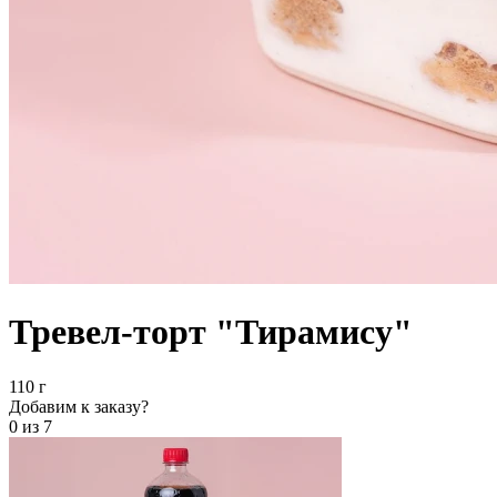
Тревел-торт "Тирамису"
110 г
Добавим к заказу?
0
из 7