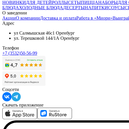
НОВИНКИ
ДЛЯ ДЕТЕЙ
РОЛЛЫ
СЕТЫ
ПИЦЦА
НАБОРЫ
ДЛЯ
БЛЮДА
ХОЛОДНЫЕ БЛЮДА
ДЕСЕРТЫ
НАПИТКИ
СОУСЫ
С
О заведении
Акции
О компании
Доставка и оплата
Работа в «Миори»
Выигра
Адрес
ул Салмышская 46с1 Оренбург
ул. Терешковой 144/1А Оренбург
Телефон
+7 (3532)50-56-99
Соцсети
Скачать приложение