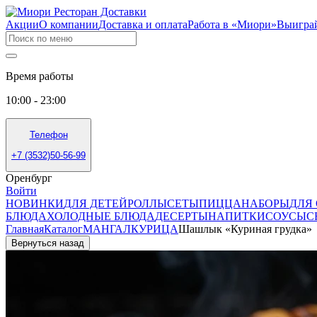
Акции
О компании
Доставка и оплата
Работа в «Миори»
Выигра
Время работы
10:00 - 23:00
Телефон
+7 (3532)50-56-99
Оренбург
Войти
НОВИНКИ
ДЛЯ ДЕТЕЙ
РОЛЛЫ
СЕТЫ
ПИЦЦА
НАБОРЫ
ДЛЯ
БЛЮДА
ХОЛОДНЫЕ БЛЮДА
ДЕСЕРТЫ
НАПИТКИ
СОУСЫ
С
Главная
Каталог
МАНГАЛ
КУРИЦА
Шашлык «Куриная грудка»
Вернуться назад