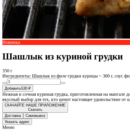
Новинка
Шашлык из куриной грудки
350 г
Ингредиенты:
Шашлык из филе грудки курицы ~ 300 г, соус фи
Добавить
530 ₽
Нежная и сочная куриная грудка, приготовленная на мангале д
вкусный выбор для тех, кто ценит настоящее удовольствие от 
СКАЧАЙТЕ НАШЕ ПРИЛОЖЕНИЕ
Скачать
Доставка
Самовывоз
Указать адрес
Меню