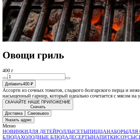
Овощи гриль
400 г
Добавить
400 ₽
Ассорти из сочных томатов, сладкого болгарского перца и неж
насыщенный гарнир, который идеально сочетается с мясом на у
СКАЧАЙТЕ НАШЕ ПРИЛОЖЕНИЕ
Скачать
Доставка
Самовывоз
Указать адрес
Меню
НОВИНКИ
ДЛЯ ДЕТЕЙ
РОЛЛЫ
СЕТЫ
ПИЦЦА
НАБОРЫ
ДЛЯ
БЛЮДА
ХОЛОДНЫЕ БЛЮДА
ДЕСЕРТЫ
НАПИТКИ
СОУСЫ
С