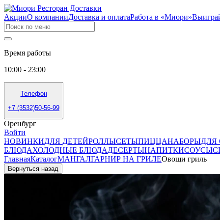
Акции
О компании
Доставка и оплата
Работа в «Миори»
Выигра
Время работы
10:00 - 23:00
Телефон
+7 (3532)50-56-99
Оренбург
Войти
НОВИНКИ
ДЛЯ ДЕТЕЙ
РОЛЛЫ
СЕТЫ
ПИЦЦА
НАБОРЫ
ДЛЯ
БЛЮДА
ХОЛОДНЫЕ БЛЮДА
ДЕСЕРТЫ
НАПИТКИ
СОУСЫ
С
Главная
Каталог
МАНГАЛ
ГАРНИР НА ГРИЛЕ
Овощи гриль
Вернуться назад