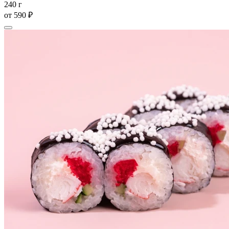
240 г
от
590 ₽