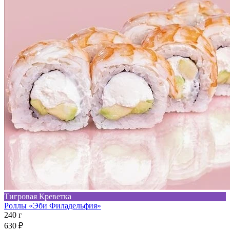
Тигровая Креветка
Роллы «Эби Филадельфия»
240 г
630 ₽