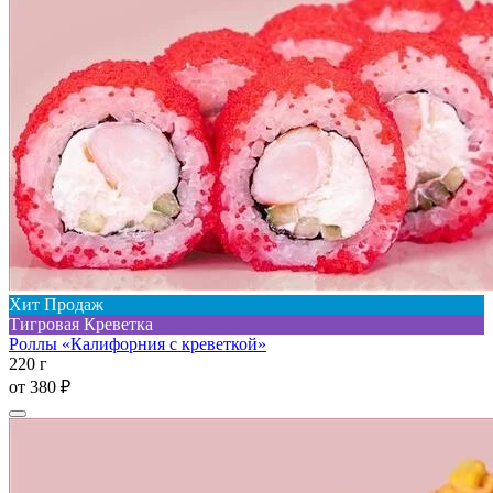
Хит Продаж
Тигровая Креветка
Роллы «Калифорния с креветкой»
220 г
от
380 ₽