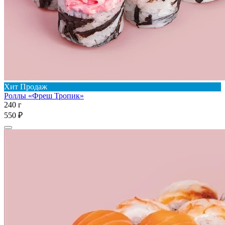
Хит Продаж
Роллы «Фреш Тропик»
240 г
550 ₽