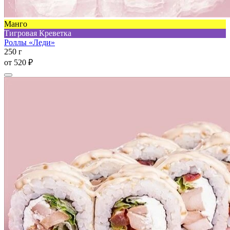
Манго
Тигровая Креветка
Роллы «Леди»
250 г
от
520 ₽