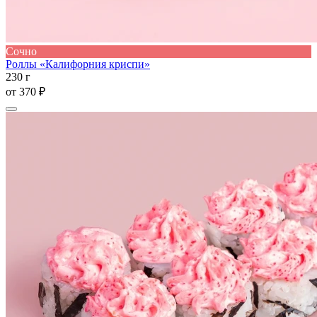
Сочно
Роллы «Калифорния криспи»
230 г
от
370 ₽