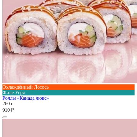
Охлаждённый Лосось
Филе Угря
Роллы «Канада люкс»
260 г
910 ₽