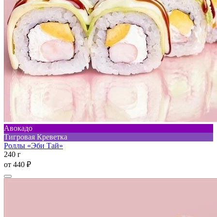
Авокадо
Тигровая Креветка
Роллы «Эби Тай»
240 г
от
440 ₽