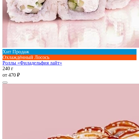
Хит Продаж
Охлаждённый Лосось
Роллы «Филадельфия лайт»
240 г
от
470 ₽