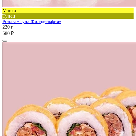
Манго
Тунец
Роллы «Туна Филадельфия»
220 г
580 ₽