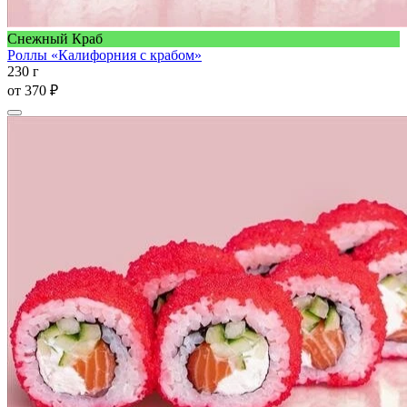
Снежный Краб
Роллы «Калифорния с крабом»
230 г
от
370 ₽