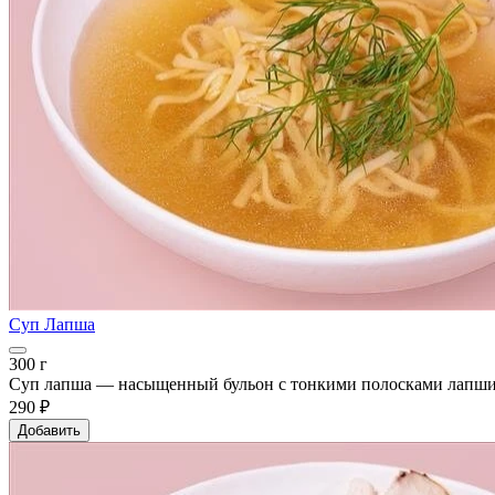
Суп Лапша
300 г
Суп лапша — насыщенный бульон с тонкими полосками лапши и 
290 ₽
Добавить