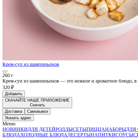
Крем-суп из шампиньонов
260 г
Крем-суп из шампиньонов — это нежное и ароматное блюдо, в
320 ₽
Добавить
СКАЧАЙТЕ НАШЕ ПРИЛОЖЕНИЕ
Скачать
Доставка
Самовывоз
Указать адрес
Меню
НОВИНКИ
ДЛЯ ДЕТЕЙ
РОЛЛЫ
СЕТЫ
ПИЦЦА
НАБОРЫ
ДЛЯ
БЛЮДА
ХОЛОДНЫЕ БЛЮДА
ДЕСЕРТЫ
НАПИТКИ
СОУСЫ
С