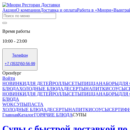
Акции
О компании
Доставка и оплата
Работа в «Миори»
Выигра
Время работы
10:00 - 23:00
Телефон
+7 (3532)50-56-99
Оренбург
Войти
НОВИНКИ
ДЛЯ ДЕТЕЙ
РОЛЛЫ
СЕТЫ
ПИЦЦА
НАБОРЫ
ДЛЯ
БЛЮДА
ХОЛОДНЫЕ БЛЮДА
ДЕСЕРТЫ
НАПИТКИ
СОУСЫ
С
НОВИНКИ
ДЛЯ ДЕТЕЙ
РОЛЛЫ
СЕТЫ
ПИЦЦА
НАБОРЫ
ДЛЯ
БЛЮДА
WOK
СУПЫ
ПАСТА
ХОЛОДНЫЕ БЛЮДА
ДЕСЕРТЫ
НАПИТКИ
СОУСЫ
СЕРТИФ
Главная
Каталог
ГОРЯЧИЕ БЛЮДА
СУПЫ
Супы с быстрой доставкой по